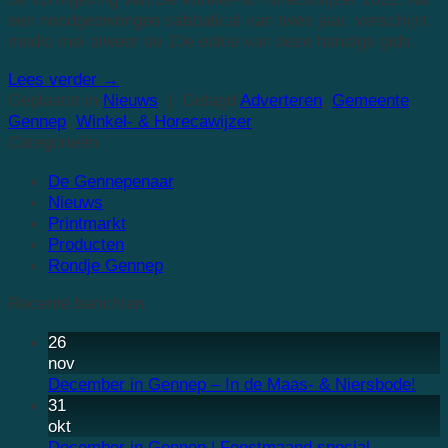
een noodgedwongen sabbatical van twee jaar, verschijnt
medio mei alweer de 10e editie van deze handige gids.
Lees verder
→
Geplaatst in
Nieuws
|
Getagd
Adverteren
,
Gemeente
Gennep
,
Winkel- & Horecawijzer
Categorieën
De Gennepenaar
Nieuws
Printmarkt
Producten
Rondje Gennep
Recente berichten
26
nov
December in Gennep – In de Maas- & Niersbode!
31
okt
December in Gennep | Feestmaand special