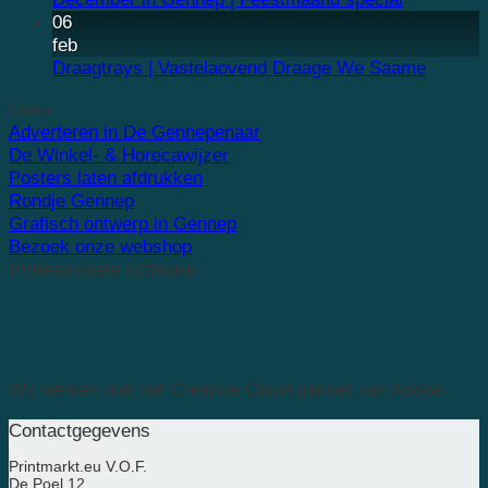
06
feb
Draagtrays | Vastelaovend Draage We Saame
Links
Adverteren in De Gennepenaar
De Winkel- & Horecawijzer
Posters laten afdrukken
Rondje Gennep
Grafisch ontwerp in Gennep
Bezoek onze webshop
Professionele software
Creative Cloud
Wij werken met het Creative Cloud pakket van Adobe
Contactgegevens
Printmarkt.eu V.O.F.
De Poel 12