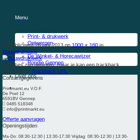
Ga
naar
Menu
inhoud
Rouwdrukwerk
Diensten
Print- & drukwerk
Ontwerpen
Gepubliceerd
26 juni 2013
op
1000 × 160
in
Activiteiten
Rouwdrukwerk
De Winkel- & Horecawijzer
Rondje Gennep
Reacties zijn gesloten, maar je kan een trackback
Webshop
achterlaten:
Trackback URL
.
Over ons
Contactgegevens
Offerte
Printmarkt.eu V.O.F.
De Poel 12
6591BV Gennep
0485 518348
info@printmarkt.eu
Offerte aanvragen
Openingstijden
Ma-Do: 08:30-12:30 | 13:30-17:30 Vrijdag: 08:30-12:30 | 13:30-