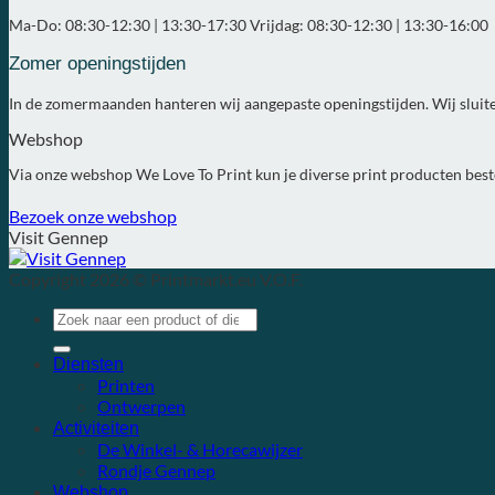
Ma-Do: 08:30-12:30 | 13:30-17:30 Vrijdag: 08:30-12:30 | 13:30-16:00
Zomer openingstijden
In de zomermaanden hanteren wij aangepaste openingstijden. Wij sluit
Webshop
Via onze webshop We Love To Print kun je diverse print producten bestelle
Bezoek onze webshop
Visit Gennep
Copyright 2026 © Printmarkt.eu V.O.F.
Diensten
Printen
Ontwerpen
Activiteiten
De Winkel- & Horecawijzer
Rondje Gennep
Webshop