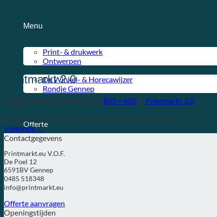
Ga
naar
inhoud
Menu
Diensten
Print- & drukwerk
Ontwerpen
Activiteiten
Printmarkt 2.0
De Winkel- & Horecawijzer
Rondje Gennep
Webshop
Gepubliceerd
25 mei 2024
op
800 × 600
in
Printmarkt 2.0
Over ons
Zowel reacties als trackbacks zijn momenteel gesloten.
Offerte
Volgende
→
Contactgegevens
Printmarkt.eu V.O.F.
De Poel 12
6591BV Gennep
0485 518348
info@printmarkt.eu
Offerte aanvragen
Openingstijden